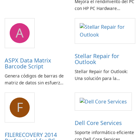
Mejora el rendimiento del PC
con HP PC Hardware
Diagnostics Windows
A
Stellar Repair for
ASPX Data Matrix
Outlook
Barcode Script
Stellar Repair for Outlook:
Genera códigos de barras de
Una solución para la
matriz de datos sin esfuerzo
recuperación de correo
con el script de código de
electrónico
barras de matriz de datos
F
ASPX
Dell Core Services
Soporte informático eficiente
FILERECOVERY 2014
con Dell Core Services