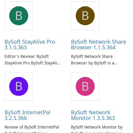
B
B
BySoft StayAlive Pro
BySoft Network Share
3.1.5.363
Browser 1.1.5.364
Editor's Review: BySoft
BySoft Network Share
StayAlive Pro BySoft StayAlive
Browser by BySoft is a
Pro is a reliable software
comprehensive software
application designed to
application that allows users
B
B
ensure the continuous and
to easily browse and manage
uninterrupted operation of
shared folders on their
your computer system.
network.
BySoft InternetPal
BySoft Network
3.2.5.366
Monitor 1.3.5.363
Review of BySoft InternetPal
BySoft Network Monitor by