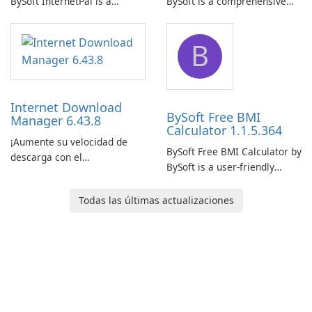
BySoft InternetPal is a
BySoft is a comprehensive
comprehensive software
network monitoring software
application designed to
designed to help businesses
B
monitor your internet
effectively manage their
connection and provide real-
network infrastructure.
time insights into its
performance.
Internet Download
BySoft Free BMI
Manager 6.43.8
Calculator 1.1.5.364
¡Aumente su velocidad de
BySoft Free BMI Calculator by
descarga con el
BySoft is a user-friendly
Administrador de descargas
software application
de Internet!
designed to help you
Todas las últimas actualizaciones
calculate your Body Mass
Index quickly and accurately.