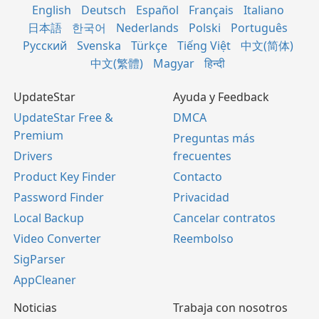
English
Deutsch
Español
Français
Italiano
日本語
한국어
Nederlands
Polski
Português
Русский
Svenska
Türkçe
Tiếng Việt
中文(简体)
中文(繁體)
Magyar
हिन्दी
UpdateStar
Ayuda y Feedback
UpdateStar Free &
DMCA
Premium
Preguntas más
Drivers
frecuentes
Product Key Finder
Contacto
Password Finder
Privacidad
Local Backup
Cancelar contratos
Video Converter
Reembolso
SigParser
AppCleaner
Noticias
Trabaja con nosotros